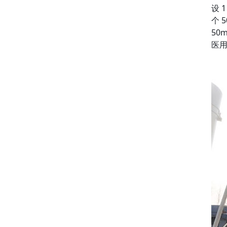
设 
个 
50
医用