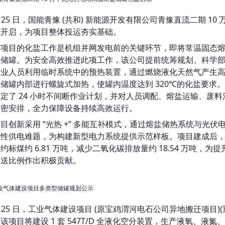
月 25 日，国能青豫 (共和) 新能源开发有限公司青豫直流二期 
式开启，为项目整体投运夯实基础。
热项目的化盐工作是机组并网发电前的关键环节，即将常温固态
至储罐。为安全高效推进此项工作，该公司提前统筹规划、科学
专业人员利用临时系统中的预热装置，通过燃烧液化天然气产生
储罐内部进行螺旋式加热，使罐内温度达到 320℃的化盐要求
定了 24 小时不间断作业计划，并对人员调配、熔盐运输、废
周密安排，全力保障设备持续高效运行。
目创新采用 “光热 +” 多能互补模式，通过熔盐储热系统与光
性供电难题，为构建新型电力系统提供示范样板。项目建成后，预计
约标煤约 6.81 万吨，减少二氧化碳排放量约 18.54 万吨
输送比例作出积极贡献。
 工业气体建设项目多类型储罐规划公示
月 25 日，工业气体建设项目 (原宝鸡渭河电石公司异地搬迁项目)
该项目将建设 1 套 547T/D 全液化空分装置，生产液氧、液氮