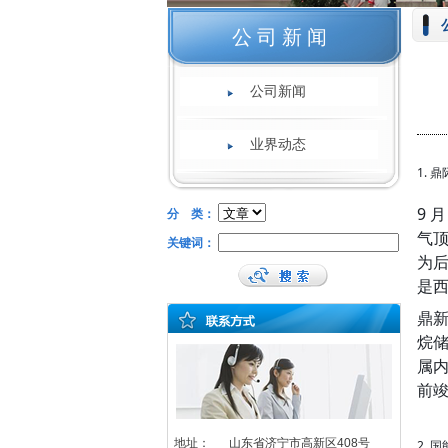
公司新闻
公司新闻
业界动态
1. 
9 
分 类：
气顶
关键词：
为后
是
鼎新
烷储
属内
前
地址：
山东省济宁市高新区408号
2.