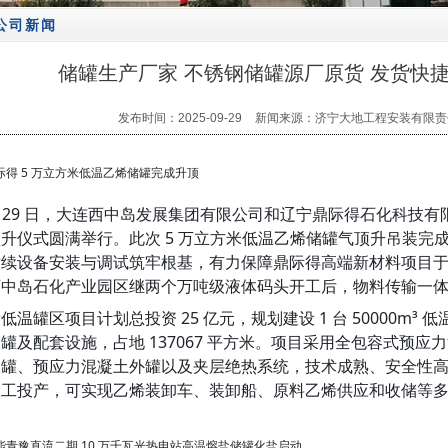
公司新闻
储罐生产厂家 不锈钢储罐源厂原货 发货快捷
发布时间：2025-09-29
新闻来源：济宁大地工程安装有限责
鼎际得 5 万立方米低温乙烯储罐完成升顶
月 29 日，大连西中岛发展集团有限公司和辽宁鼎际得石化科技
升仪式圆满举行。此次 5 万立方米低温乙烯储罐气顶升吊装完
续设备安装与调试筑牢根基，有力保障鼎际得高端新材料项目于 20
西中岛石化产业园区继两个万吨级液体码头开工后，物料传输一
低温罐区项目计划总投资 25 亿元，规划建设 1 台 50000m³ 低温
罐及配套设施，占地 137067 平方米。项目采用全包容式预应力
罐、预应力混凝土外罐以及夹层绝热系统，技术成熟、安全性高。项目一
竣工投产，可实现乙烯装卸车、装卸船、原料乙烯供应和收储等
 国能青豫直流二期 10 万千瓦光热电站高温熔盐储罐化盐启动