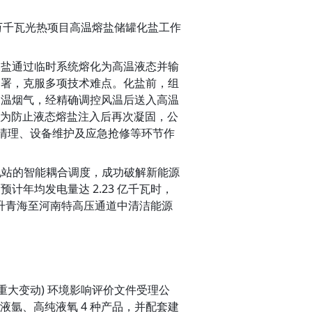
10 万千瓦光热项目高温熔盐储罐化盐工作
熔盐通过临时系统熔化为高温液态并输
部署，克服多项技术难点。化盐前，组
高温烟气，经精确调控风温后送入高温
。为防止液态熔盐注入后再次凝固，公
料清理、设备维护及应急抢修等环节作
伏电站的智能耦合调度，成功破解新能源
年均发电量达 2.23 亿千瓦时，
，为提升青海至河南特高压通道中清洁能源
(重大变动) 环境影响评价文件受理公
、液氩、高纯液氧 4 种产品，并配套建