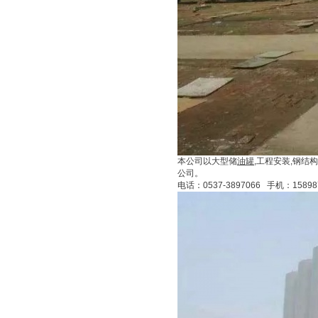
本公司以大型储
油罐
,工程安装,钢结
公司。
电话：0537-3897066 手机：15898