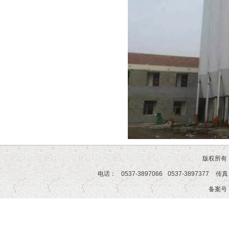
版权所有
电话：
0537-3897066
0537-3897377
传真
备案号