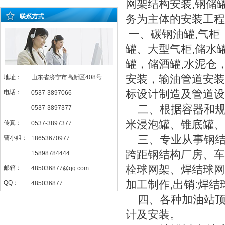
网架结构安装,钢储罐
务为主体的安装工程
一、碳钢油罐
,气柜
罐、大型气柜,储水罐
罐，储酒罐,水泥仓
安装，输油管道安装
地址：
山东省济宁市高新区408号
标设计制造及管道
电话：
0537-3897066
二、根据容器和
0537-3897377
米浸泡罐、锥底罐
传真：
0537-3897377
三、专业从事钢
曹小姐：
18653670977
跨距钢结构厂房、车
15898784444
栓球网架、焊结球网
邮箱：
485036877@qq.com
加工制作,出销:焊结
QQ：
485036877
四、各种加油站
计及安装。