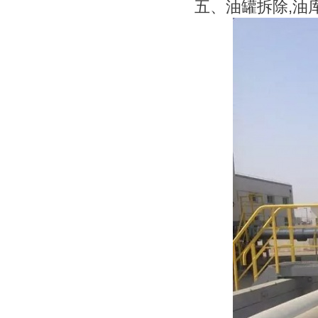
五、油罐拆除
,油