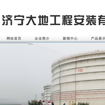
网站首页
企业简介
新闻中心
产品展